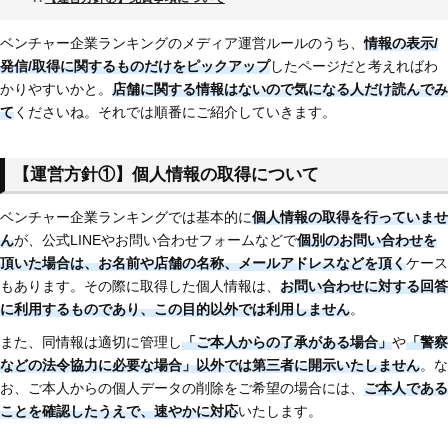
ベンチャー企業ランキングのメディア運営ルールのうち、
情報の表示/
発信/取得に関するものだけをピックアップ
したページだと考えればわ
かりやすいかと。
店舗に関する情報はないので
気になる人だけ読んでみ
て
くださいね。それでは順番にご紹介していきます。
【運営方針①】個人情報の取得について
ベンチャー企業ランキングでは基本的に
個人情報の取得を行っていませ
ん
が、公式LINEやお問い合わせフォームなどで
個別のお問い合わせを
頂いた場合は、お名前や店舗の名称、メールアドレスなどを頂く
ケース
もあります。その際に取得した個人情報は、
お問い合わせに対する回答
に利用するものであり、この目的以外では利用しません
。
また、同情報は適切に管理し
「ご本人からの了承がある場合」
や
「警察
などの法令協力に必要な場合」以外では第三者に開示いたしません
。な
お、ご本人からの個人データの削除をご希望の場合には、
ご本人である
ことを確認したうえで、速やかに対応
いたします。