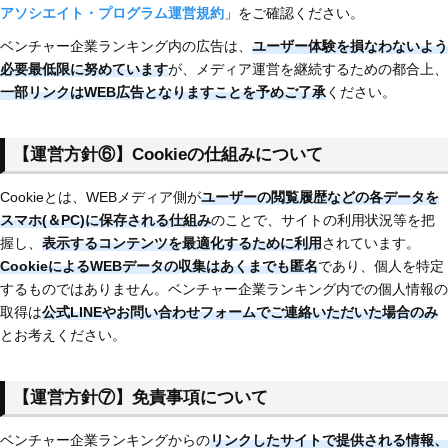
アソシエイト・プログラム運営規約
」をご確認ください。
ベンチャー企業ランキング内の広告は、
ユーザー体験を損なわないよう
必要最低限に努めています
が、メディア運営を継続するための都合上、
一部リンクはWEB広告となりますことを予めご了承
ください。
【運営方針⑥】Cookieの仕組みについて
Cookieとは、WEBメディア側が
ユーザーの閲覧履歴などの各データを
スマホ(＆PC)に保存される仕組み
のことで、サイトの利用状況等を把
握し、
表示するコンテンツを最適化するために利用
されています。
CookieによるWEBデータの収集はあくまでも匿名
であり、個人を特定
するものではありません。ベンチャー企業ランキング内での個人情報の
取得は
公式LINEやお問い合わせフォームでご連絡いただいた場合のみ
とお考えください。
【運営方針⑦】免責事項について
ベンチャー企業ランキングからの
リンクしたサイトで提供される情報、