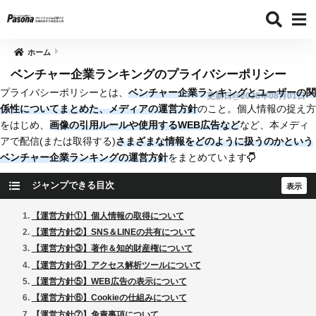
ホーム
ベンチャー企業ランキングのプライバシーポリシー
プライバシーポリシーとは、
ベンチャー企業ランキングとユーザーの関
更新日@2026年08月01日
係性についてまとめた、メディアの運営方針
のこと。個人情報の捉え方
をはじめ、
画像の引用ルールや使用するWEB広告など
など、本メディ
アで配信(または取得する)
さまざまな情報をどのように扱うのかという
ベンチャー企業ランキングの運営方針
をまとめています
ジャンプできる目次
【運営方針①】個人情報の取得について
【運営方針②】SNS＆LINEの共有について
【運営方針③】著作＆知的財産権について
【運営方針④】アクセス解析ツールについて
【運営方針⑤】WEB広告の表示について
【運営方針⑥】Cookieの仕組みについて
【運営方針⑦】免責事項について