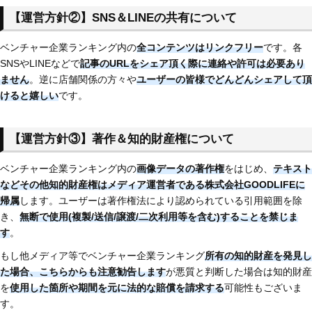
【運営方針②】SNS＆LINEの共有について
ベンチャー企業ランキング内の
全コンテンツはリンクフリー
です。各
SNSやLINEなどで
記事のURLをシェア頂く際に連絡や許可は必要あり
ません
。逆に店舗関係の方々や
ユーザーの皆様でどんどんシェアして頂
けると嬉しい
です。
【運営方針③】著作＆知的財産権について
ベンチャー企業ランキング内の
画像データの著作権
をはじめ、
テキスト
などその他知的財産権はメディア運営者である株式会社GOODLIFEに
帰属
します。ユーザーは著作権法により認められている引用範囲を除
き、
無断で使用(複製/送信/譲渡/二次利用等を含む)することを禁じま
す
。
もし他メディア等でベンチャー企業ランキング
所有の知的財産を発見し
た場合、こちらからも注意勧告します
が悪質と判断した場合は知的財産
を
使用した
箇所や期間を元に法的な賠償を請求する
可能性もございま
す。