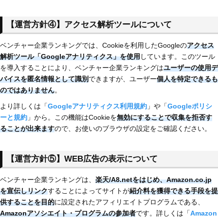
【運営方針④】アクセス解析ツールについて
ベンチャー企業ランキングでは、Cookieを利用したGoogleの
アクセス
解析ツール「Googleアナリティクス」を使用
しています。このツール
を導入することにより、ベンチャー企業ランキングは
ユーザーの使用デ
バイスを匿名情報として識別
できますが、ユーザー
個人を特定できるも
のではありません
。
より詳しくは「
Googleアナリティクス利用規約
」や「
Googleポリシ
ーと規約
」から。この機能はCookieを
無効にすることで収集を拒否す
ることが出来ます
ので、お使いのブラウザの設定をご確認ください。
【運営方針⑤】WEB広告の表示について
ベンチャー企業ランキングは、
楽天/
A8.netをはじめ、Amazon.co.jp
を宣伝しリンク
することによってサイトが
紹介料を獲得できる手段を提
供することを目的
に設定されたアフィリエイトプログラムである、
Amazonアソシエイト・プログラムの参加者
です。詳しくは「
Amazon