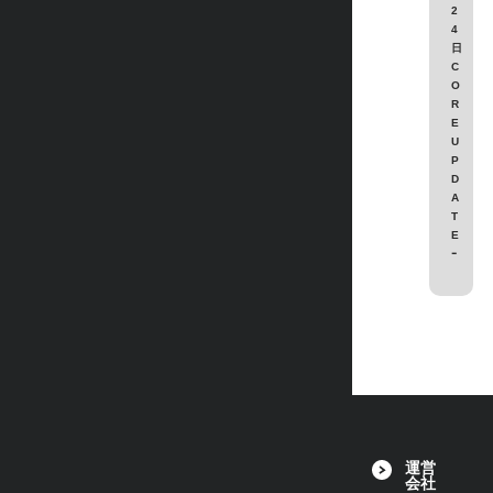
2
4
日
C
O
R
E
U
P
D
A
T
E
ｰ
運営
会社