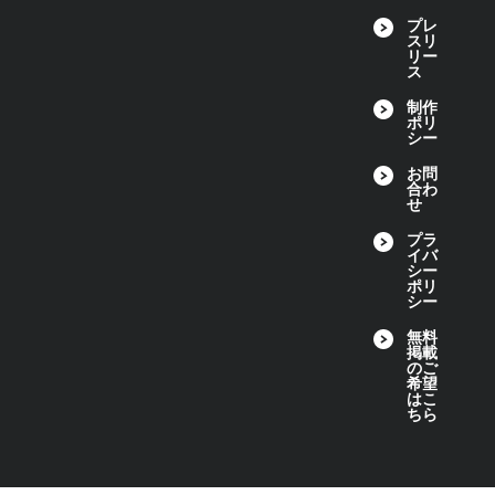
プレ
スリ
リー
ス
制作
ポリ
シー
お問
合わ
せ
プラ
イバ
シー
ポリ
シー
無料
掲載
のご
希望
はこ
ちら