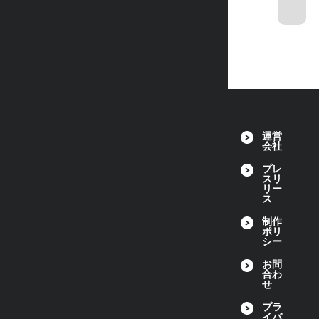
運営
会社
プレ
スリ
リー
ス
制作
ポリ
シー
お問
合わ
せ
プラ
イバ