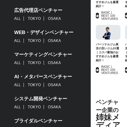
すすめジムを厳選
紹介！
広告代理店ベンチャー
BASIC |
BEST 100
ALL
TOKYO
OSAKA
VENTURES
WEB・デザインベンチャー
ALL
TOKYO
OSAKA
パーソナルジム東
京の安いジム20選
｜コスパ最強のお
マーケティングベンチャー
すすめジムを厳選
紹介！
ALL
TOKYO
OSAKA
BASIC |
BEST 100
VENTURES
AI・メタバースベンチャー
ALL
TOKYO
OSAKA
システム開発ベンチャー
ベンチャ
ALL
TOKYO
OSAKA
ー企業の
姉妹メ
ブライダルベンチャー
ディア