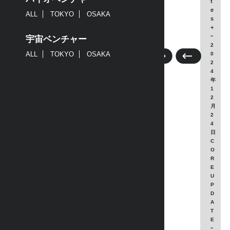
t
e
ALL
TOKYO
OSAKA
s
+
ｰ
宇宙ベンチャー
2
ALL
TOKYO
OSAKA
0
2
4
年
1
2
月
2
4
日
C
O
R
E
U
P
D
A
T
E
ｰ