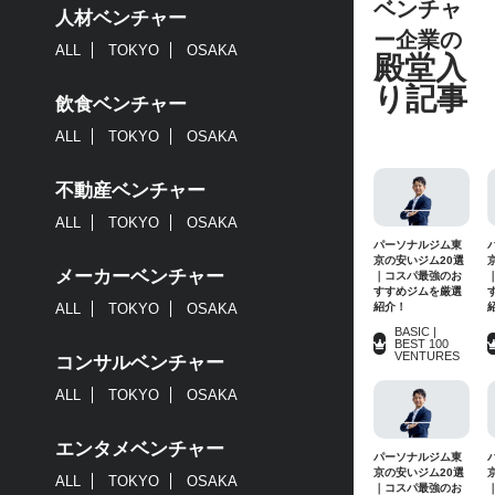
ベンチャ
人材ベンチャー
ー企業の
ALL
TOKYO
OSAKA
殿堂入
り記事
飲食ベンチャー
ALL
TOKYO
OSAKA
不動産ベンチャー
ALL
TOKYO
OSAKA
パーソナルジム東
京の安いジム20選
メーカーベンチャー
｜コスパ最強のお
すすめジムを厳選
紹介！
ALL
TOKYO
OSAKA
BASIC |
BEST 100
VENTURES
コンサルベンチャー
ALL
TOKYO
OSAKA
エンタメベンチャー
パーソナルジム東
京の安いジム20選
ALL
TOKYO
OSAKA
｜コスパ最強のお