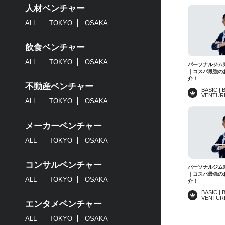
人材ベンチャー
ALL
TOKYO
OSAKA
飲食ベンチャー
ALL
TOKYO
OSAKA
パーソナルジム
｜コスパ最強の
介！
不動産ベンチャー
BASIC | 
VENTUR
ALL
TOKYO
OSAKA
メーカーベンチャー
ALL
TOKYO
OSAKA
コンサルベンチャー
パーソナルジム
｜コスパ最強の
ALL
TOKYO
OSAKA
介！
BASIC | 
VENTUR
エンタメベンチャー
ALL
TOKYO
OSAKA