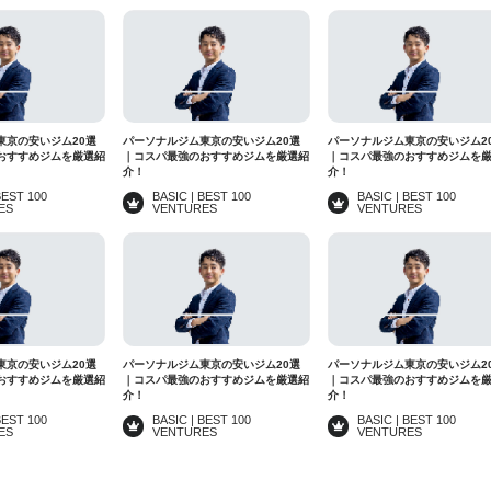
東京の安いジム20選
パーソナルジム東京の安いジム20選
パーソナルジム東京の安いジム2
おすすめジムを厳選紹
｜コスパ最強のおすすめジムを厳選紹
｜コスパ最強のおすすめジムを
介！
介！
BEST 100
BASIC | BEST 100
BASIC | BEST 100
ES
VENTURES
VENTURES
東京の安いジム20選
パーソナルジム東京の安いジム20選
パーソナルジム東京の安いジム2
おすすめジムを厳選紹
｜コスパ最強のおすすめジムを厳選紹
｜コスパ最強のおすすめジムを
介！
介！
BEST 100
BASIC | BEST 100
BASIC | BEST 100
ES
VENTURES
VENTURES