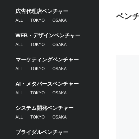
広告代理店ベンチャー
ベン
ALL
TOKYO
OSAKA
WEB・デザインベンチャー
ALL
TOKYO
OSAKA
マーケティングベンチャー
ALL
TOKYO
OSAKA
AI・メタバースベンチャー
ALL
TOKYO
OSAKA
システム開発ベンチャー
ALL
TOKYO
OSAKA
ブライダルベンチャー