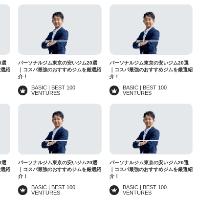
0選
パーソナルジム東京の安いジム20選
パーソナルジム東京の安いジム20選
厳選紹
｜コスパ最強のおすすめジムを厳選紹
｜コスパ最強のおすすめジムを厳選紹
介！
介！
BASIC | BEST 100
BASIC | BEST 100
VENTURES
VENTURES
0選
パーソナルジム東京の安いジム20選
パーソナルジム東京の安いジム20選
厳選紹
｜コスパ最強のおすすめジムを厳選紹
｜コスパ最強のおすすめジムを厳選紹
介！
介！
BASIC | BEST 100
BASIC | BEST 100
VENTURES
VENTURES