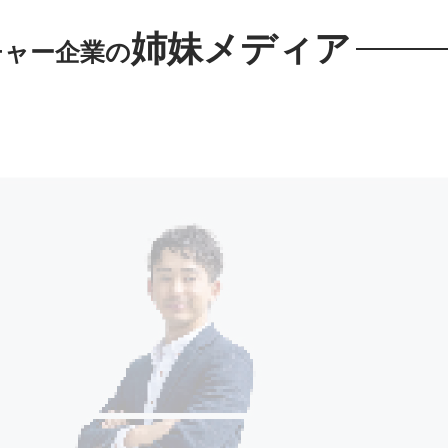
姉妹メディア
チャー企業の